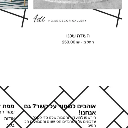
השדה שלנו
ה
החל מ -
₪
250.00
אוהבים לשמור על קשר? גם
מפת א
אנחנו!
עמוד הב
הירשמו למועדון ההטבות שלנו כדי לקבל
אודות
עדכונים על הטרנדים הכי שווים והמבצעים הכי
בלוג
חמים