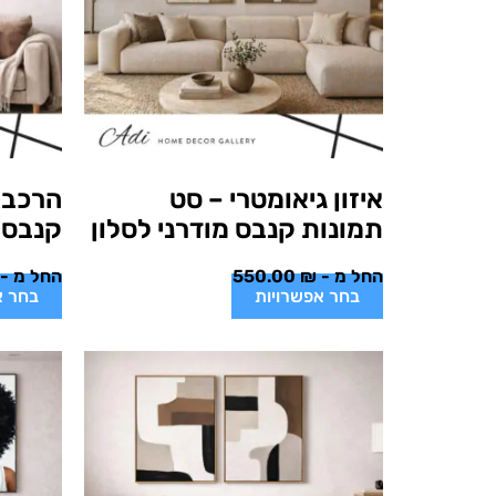
איזון גיאומטרי – סט
הרכב 
תמונות קנבס מודרני לסלון
קנבס מ
החל מ -
₪
550.00
החל מ -
בחר אפשרויות
בחר א