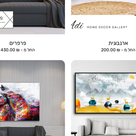
ארנבונית
פרפרים
החל מ -
₪
200.00
החל מ -
₪
430.00