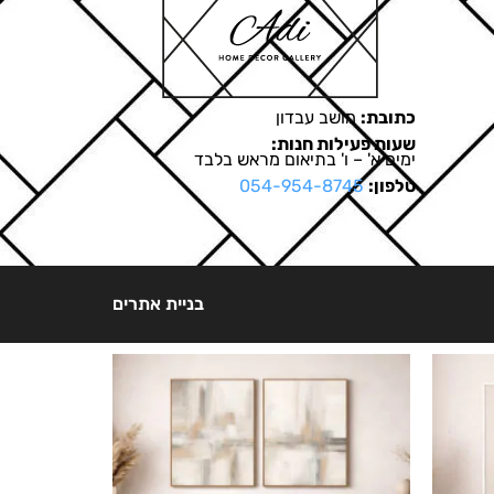
כתובת:
מושב עבדון
שעות פעילות חנות:
ימים א' – ו' בתיאום מראש בלבד
טלפון:
054-954-8745
בניית אתרים