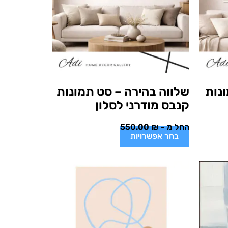
נות
שלווה בהירה – סט תמונות
קנבס מודרני לסלון
החל מ -
₪
550.00
בחר אפשרויות