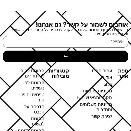
אוהבים לשמור על קשר? גם אנחנו!
הירשמו למועדון ההטבות שלנו כדי לקבל עדכונים על הטרנדים הכי שווים
והמבצעים הכי חמים
מפת
קטגוריות
עמוד הבית
תמונות לבית
אתר
מובילות
לפי חדרים
אודות
תמונות לפי
בלוג
נושאים
מדיניות פרטיות
טפטים וחיפויי
תקנון ותנאי שימוש
קיר
מדיניות משלוחים
הדפסה על
והחזרות
קנבס
יצירת קשר
תמונות
למשרד
תמונות בזוגות