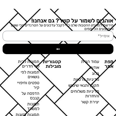
אוהבים לשמור על קשר? גם אנחנו!
הירשמו למועדון ההטבות שלנו כדי לקבל עדכונים על הטרנדים הכי שווים
והמבצעים הכי חמים
מפת
קטגוריות
עמוד הבית
תמונות לבית
אתר
מובילות
לפי חדרים
אודות
תמונות לפי
בלוג
נושאים
מדיניות פרטיות
טפטים וחיפויי
תקנון ותנאי שימוש
קיר
מדיניות משלוחים
הדפסה על
והחזרות
קנבס
יצירת קשר
תמונות
למשרד
תמונות בזוגות