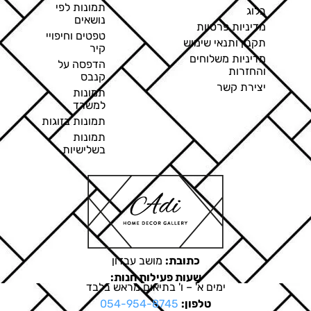
תמונות לפי
בלוג
נושאים
מדיניות פרטיות
טפטים וחיפויי
תקנון ותנאי שימוש
קיר
מדיניות משלוחים
הדפסה על
והחזרות
קנבס
יצירת קשר
תמונות
למשרד
תמונות בזוגות
תמונות
בשלישיות
כתובת:
מושב עבדון
שעות פעילות חנות:
ימים א' – ו' בתיאום מראש בלבד
טלפון:
054-954-8745