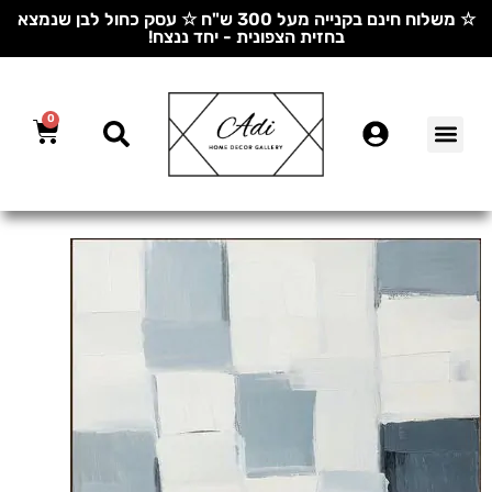
☆ משלוח חינם בקנייה מעל 300 ש"ח ☆ עסק כחול לבן שנמצא
בחזית הצפונית - יחד ננצח!
0