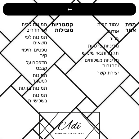
מפת
קטגוריות
עמוד הבית
תמונות לבית
אתר
מובילות
לפי חדרים
אודות
תמונות לפי
בלוג
נושאים
מדיניות פרטיות
טפטים וחיפויי
תקנון ותנאי שימוש
קיר
מדיניות משלוחים
הדפסה על
והחזרות
קנבס
יצירת קשר
תמונות
למשרד
תמונות בזוגות
תמונות
בשלישיות