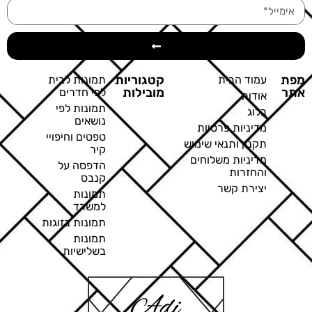
מפת
קטגוריות
עמוד הבית
תמונות לבית
אתר
מובילות
לפי חדרים
אודות
תמונות לפי
בלוג
נושאים
מדיניות פרטיות
טפטים וחיפויי
תקנון ותנאי שימוש
קיר
מדיניות משלוחים
הדפסה על
והחזרות
קנבס
יצירת קשר
תמונות
למשרד
תמונות בזוגות
תמונות
בשלישיות