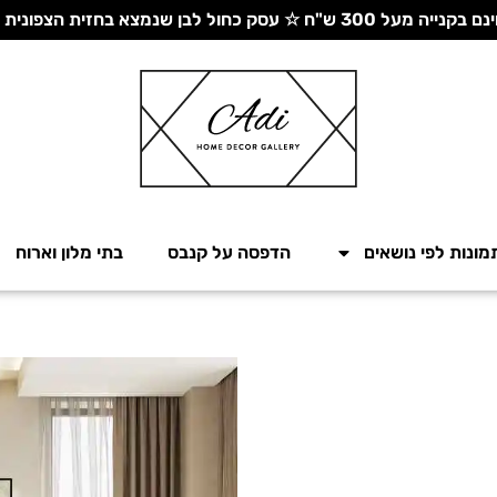
 עסק כחול לבן שנמצא בחזית הצפונית - יחד ננצח!
מונות לפי נושאים
הדפסה על קנבס
בתי מלון וארוח