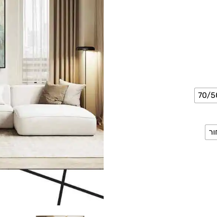
70/5
ור