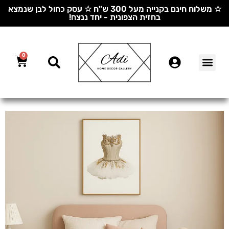
☆ משלוח חינם בקנייה מעל 300 ש"ח ☆ עסק כחול לבן שנמצא
בחזית הצפונית - יחד ננצח!
0