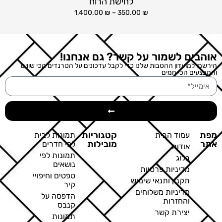
לחישת הרוח
1,400.00
₪
–
350.00
₪
אוהבים לשמור על קשר? גם אנחנו!
הירשמו למועדון ההטבות שלנו כדי לקבל עדכונים על הטרנדים הכי שווים
והמבצעים הכי חמים
מפת
קטגוריות
עמוד הבית
תמונות לבית
אתר
מובילות
לפי חדרים
אודות
תמונות לפי
בלוג
נושאים
מדיניות פרטיות
טפטים וחיפויי
תקנון ותנאי שימוש
קיר
מדיניות משלוחים
הדפסה על
והחזרות
קנבס
יצירת קשר
תמונות