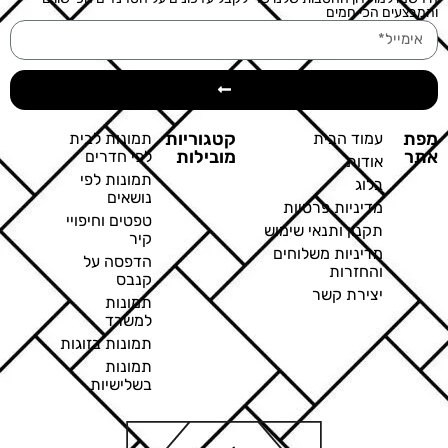
והמבצעים הכי חמים
מפת
קטגוריות
עמוד הבית
תמונות לבית
אתר
מובילות
לפי חדרים
אודות
תמונות לפי
בלוג
נושאים
מדיניות פרטיות
טפטים וחיפויי
תקנון ותנאי שימוש
קיר
מדיניות משלוחים
הדפסה על
והחזרות
קנבס
יצירת קשר
תמונות
למשרד
תמונות בזוגות
תמונות
בשלישיות