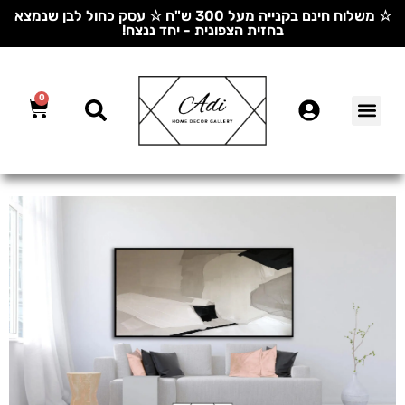
☆ משלוח חינם בקנייה מעל 300 ש"ח ☆ עסק כחול לבן שנמצא
בחזית הצפונית - יחד ננצח!
0