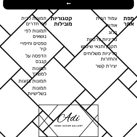
מפת
קטגוריות
עמוד הבית
תמונות לבית
אתר
מובילות
לפי חדרים
אודות
תמונות לפי
בלוג
נושאים
מדיניות פרטיות
טפטים וחיפויי
תקנון ותנאי שימוש
קיר
מדיניות משלוחים
הדפסה על
והחזרות
קנבס
יצירת קשר
תמונות
למשרד
תמונות בזוגות
תמונות
בשלישיות