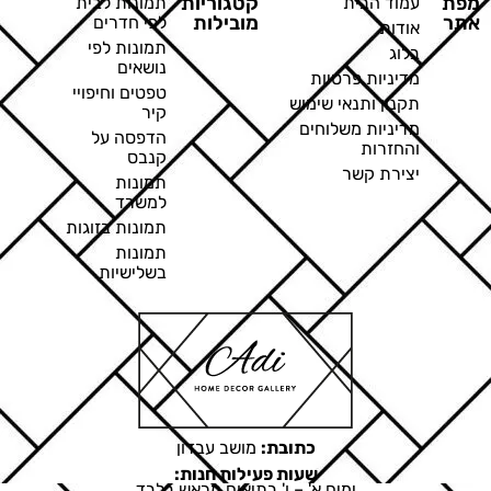
מפת
קטגוריות
עמוד הבית
תמונות לבית
אתר
מובילות
לפי חדרים
אודות
תמונות לפי
בלוג
נושאים
מדיניות פרטיות
טפטים וחיפויי
תקנון ותנאי שימוש
קיר
מדיניות משלוחים
הדפסה על
והחזרות
קנבס
יצירת קשר
תמונות
למשרד
תמונות בזוגות
תמונות
בשלישיות
כתובת:
מושב עבדון
שעות פעילות חנות:
ימים א' – ו' בתיאום מראש בלבד