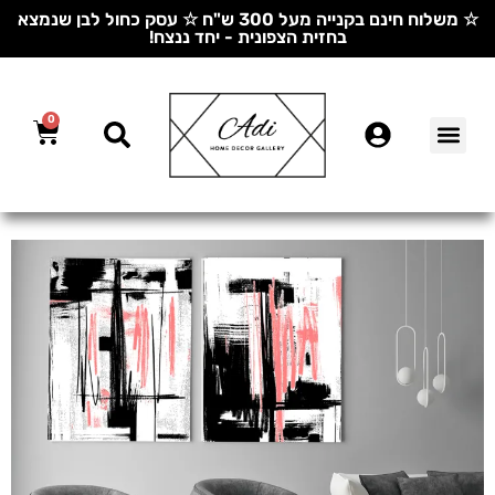
☆ משלוח חינם בקנייה מעל 300 ש"ח ☆ עסק כחול לבן שנמצא
בחזית הצפונית - יחד ננצח!
0