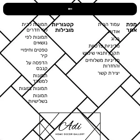
מפת
קטגוריות
עמוד הבית
תמונות לבית
אתר
מובילות
לפי חדרים
אודות
תמונות לפי
בלוג
נושאים
מדיניות פרטיות
טפטים וחיפויי
תקנון ותנאי שימוש
קיר
מדיניות משלוחים
הדפסה על
והחזרות
קנבס
יצירת קשר
תמונות
למשרד
תמונות בזוגות
תמונות
בשלישיות