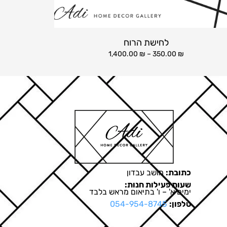
לחישת הרוח
1,400.00
₪
–
350.00
₪
כתובת:
מושב עבדון
שעות פעילות חנות:
ימים א' – ו' בתיאום מראש בלבד
טלפון:
054-954-8745