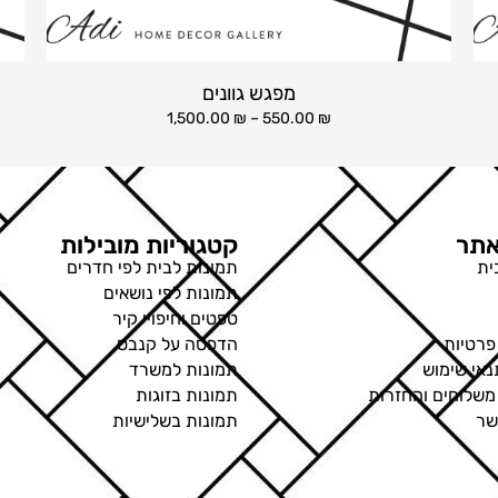
מפגש גוונים
1,500.00
₪
–
550.00
₪
תר
קטגוריות מובילות
ית
תמונות לבית לפי חדרים
תמונות לפי נושאים
טפטים וחיפויי קיר
פרטיות
הדפסה על קנבס
נאי שימוש
תמונות למשרד
 משלוחים והחזרות
תמונות בזוגות
שר
תמונות בשלישיות