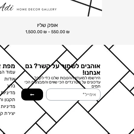
אופק שליו
1,500.00
₪
–
550.00
₪
אוהבים לשמור על קשר? גם
מפת א
אנחנו!
עמוד הב
הירשמו למועדון ההטבות שלנו כדי לקבל
אודות
עדכונים על הטרנדים הכי שווים והמבצעים הכי
בלוג
חמים
מדיניות 
תקנון ות
מדיניות
יצירת ק