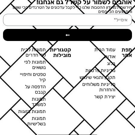
אוהבים לשמור על קשר? גם אנחנו!
הירשמו למועדון ההטבות שלנו כדי לקבל עדכונים על הטרנדים הכי שווים
והמבצעים הכי חמים
מפת
קטגוריות
עמוד הבית
תמונות לבית
אתר
מובילות
לפי חדרים
אודות
תמונות לפי
בלוג
נושאים
מדיניות פרטיות
טפטים וחיפויי
תקנון ותנאי שימוש
קיר
מדיניות משלוחים
הדפסה על
והחזרות
קנבס
יצירת קשר
תמונות
למשרד
תמונות בזוגות
תמונות
בשלישיות