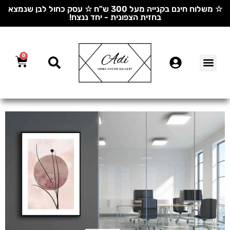
☆ משלוח חינם בקנייה מעל 300 ש"ח ☆ עסק כחול לבן שנמצא
בחזית הצפונית - יחד ננצח!
0