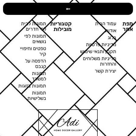
מפת
קטגוריות
עמוד הבית
תמונות לבית
אתר
מובילות
לפי חדרים
אודות
תמונות לפי
בלוג
נושאים
מדיניות פרטיות
טפטים וחיפויי
תקנון ותנאי שימוש
קיר
מדיניות משלוחים
הדפסה על
והחזרות
קנבס
יצירת קשר
תמונות
למשרד
תמונות בזוגות
תמונות
בשלישיות