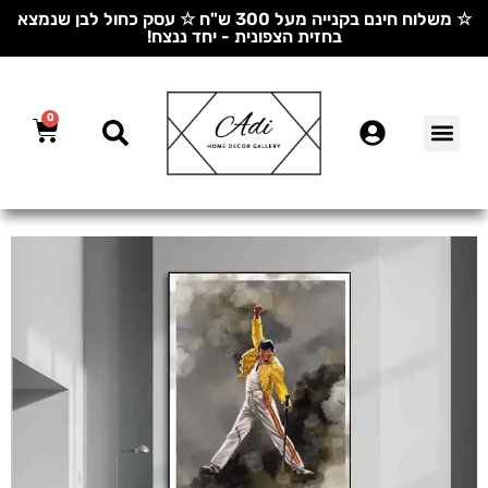
☆ משלוח חינם בקנייה מעל 300 ש"ח ☆ עסק כחול לבן שנמצא
בחזית הצפונית - יחד ננצח!
0