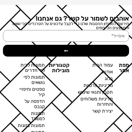
אוהבים לשמור על קשר? גם אנחנו!
הירשמו למועדון ההטבות שלנו כדי לקבל עדכונים על הטרנדים הכי שווים
והמבצעים הכי חמים
מפת
קטגוריות
עמוד הבית
תמונות לבית
אתר
מובילות
לפי חדרים
אודות
תמונות לפי
בלוג
נושאים
מדיניות פרטיות
טפטים וחיפויי
תקנון ותנאי שימוש
קיר
מדיניות משלוחים
הדפסה על
והחזרות
קנבס
יצירת קשר
תמונות
למשרד
תמונות בזוגות