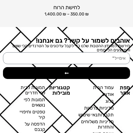
לחישת הרוח
1,400.00
₪
–
350.00
₪
אוהבים לשמור על קשר? גם אנחנו!
הירשמו למועדון ההטבות שלנו כדי לקבל עדכונים על הטרנדים הכי שווים
והמבצעים הכי חמים
מפת
קטגוריות
עמוד הבית
תמונות לבית
אתר
מובילות
לפי חדרים
אודות
תמונות לפי
בלוג
נושאים
מדיניות פרטיות
טפטים וחיפויי
תקנון ותנאי שימוש
קיר
מדיניות משלוחים
הדפסה על
והחזרות
קנבס