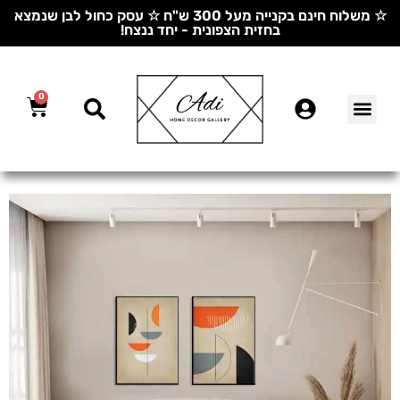
☆ משלוח חינם בקנייה מעל 300 ש"ח ☆ עסק כחול לבן שנמצא
בחזית הצפונית - יחד ננצח!
0