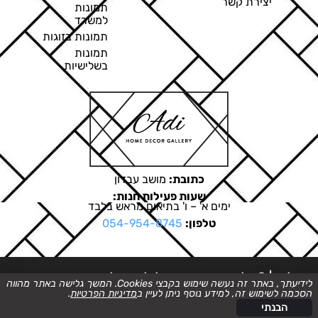
יצירת קשר
תמונות
למשרד
תמונות בזוגות
תמונות
בשלישיות
כתובת:
מושב עבדון
שעות פעילות חנות:
ימים א' – ו' בתיאום מראש בלבד
טלפון:
054-954-8745
ט.ל.ח. | © כל הזכויות שמורות לגלריה של עדי
לידיעתך, באתר זה נעשה שימוש בקבצי Cookies. המשך גלישה באתר מהווה
הסכמה לשימוש זה, למידע נוסף ניתן לעיין ב
מדיניות הפרטיות
.
בניית אתרים
הבנתי