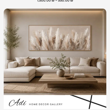
1,500.00
₪
–
550.00
₪