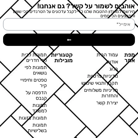
אוהבים לשמור על קשר? גם אנחנו!
הירשמו למועדון ההטבות שלנו כדי לקבל עדכונים על הטרנדים הכי שווים
והמבצעים הכי חמים
מפת
קטגוריות
עמוד הבית
תמונות לבית
אתר
מובילות
לפי חדרים
אודות
תמונות לפי
בלוג
נושאים
מדיניות פרטיות
טפטים וחיפויי
תקנון ותנאי שימוש
קיר
מדיניות משלוחים
הדפסה על
והחזרות
קנבס
יצירת קשר
תמונות
למשרד
תמונות בזוגות
תמונות
בשלישיות