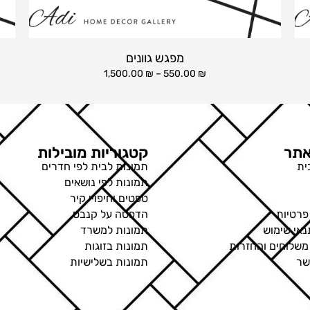
מפגש גוונים
1,500.00
₪
–
550.00
₪
תר
קטגוריות מובילות
ית
תמונות לבית לפי חדרים
תמונות לפי נושאים
טפטים וחיפויי קיר
פרטיות
הדפסה על קנבס
נאי שימוש
תמונות למשרד
 משלוחים והחזרות
תמונות בזוגות
שר
תמונות בשלישיות