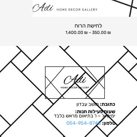
לחישת הרוח
1,400.00
₪
–
350.00
₪
כתובת:
מושב עבדון
שעות פעילות חנות:
ימים א' – ו' בתיאום מראש בלבד
טלפון:
054-954-8745