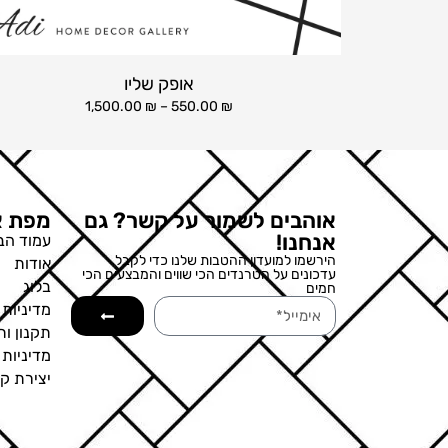
אופק שליו
1,500.00
₪
–
550.00
₪
אוהבים לשמור על קשר? גם
מפת א
אנחנו!
עמוד הב
הירשמו למועדון ההטבות שלנו כדי לקבל
אודות
עדכונים על הטרנדים הכי שווים והמבצעים הכי
בלוג
חמים
מדיניות 
תקנון ות
מדיניות
יצירת ק