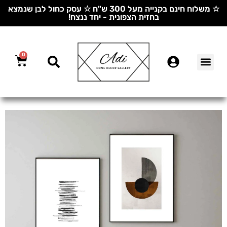
☆ משלוח חינם בקנייה מעל 300 ש"ח ☆ עסק כחול לבן שנמצא
בחזית הצפונית - יחד ננצח!
0