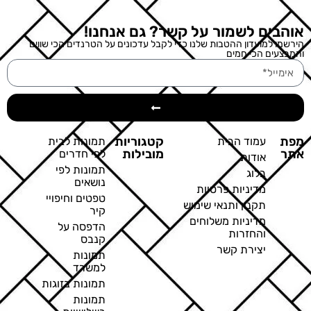
אוהבים לשמור על קשר? גם אנחנו!
הירשמו למועדון ההטבות שלנו כדי לקבל עדכונים על הטרנדים הכי שווים
והמבצעים הכי חמים
מפת
קטגוריות
עמוד הבית
תמונות לבית
אתר
מובילות
לפי חדרים
אודות
תמונות לפי
בלוג
נושאים
מדיניות פרטיות
טפטים וחיפויי
תקנון ותנאי שימוש
קיר
מדיניות משלוחים
הדפסה על
והחזרות
קנבס
יצירת קשר
תמונות
למשרד
תמונות בזוגות
תמונות