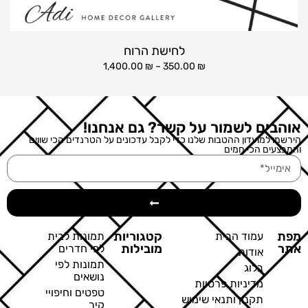
לחישת הרוח
1,400.00
₪
–
350.00
₪
אוהבים לשמור על קשר? גם אנחנו!
הירשמו למועדון ההטבות שלנו כדי לקבל עדכונים על הטרנדים הכי שווים
והמבצעים הכי חמים
מפת
קטגוריות
עמוד הבית
תמונות לבית
אתר
מובילות
לפי חדרים
אודות
תמונות לפי
בלוג
נושאים
מדיניות פרטיות
טפטים וחיפויי
תקנון ותנאי שימוש
קיר