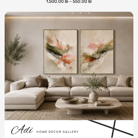
1,500.00
₪
–
550.00
₪