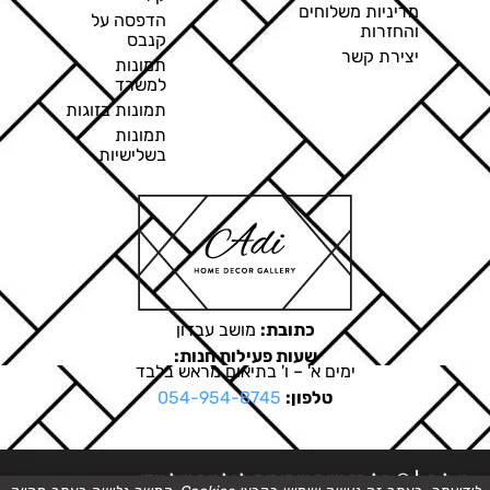
מדיניות משלוחים
הדפסה על
והחזרות
קנבס
יצירת קשר
תמונות
למשרד
תמונות בזוגות
תמונות
בשלישיות
כתובת:
מושב עבדון
שעות פעילות חנות:
ימים א' – ו' בתיאום מראש בלבד
טלפון:
054-954-8745
ט.ל.ח. | © כל הזכויות שמורות לגלריה של עדי