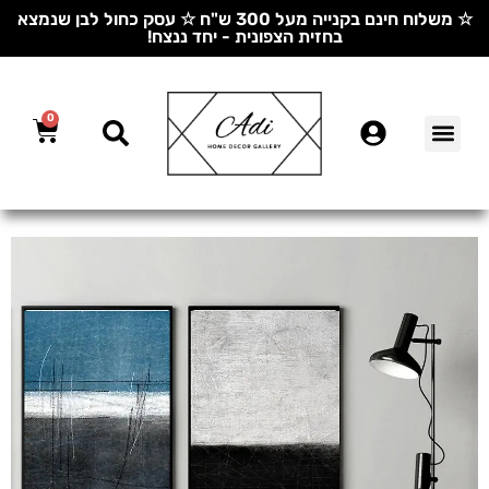
☆ משלוח חינם בקנייה מעל 300 ש"ח ☆ עסק כחול לבן שנמצא
בחזית הצפונית - יחד ננצח!
0