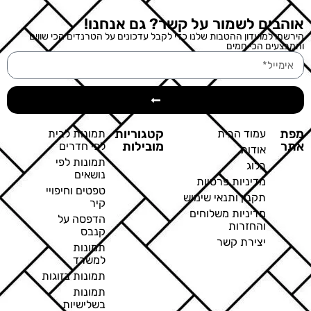
אוהבים לשמור על קשר? גם אנחנו!
הירשמו למועדון ההטבות שלנו כדי לקבל עדכונים על הטרנדים הכי שווים
והמבצעים הכי חמים
מפת
קטגוריות
עמוד הבית
תמונות לבית
אתר
מובילות
לפי חדרים
אודות
תמונות לפי
בלוג
נושאים
מדיניות פרטיות
טפטים וחיפויי
תקנון ותנאי שימוש
קיר
מדיניות משלוחים
הדפסה על
והחזרות
קנבס
יצירת קשר
תמונות
למשרד
תמונות בזוגות
תמונות
בשלישיות