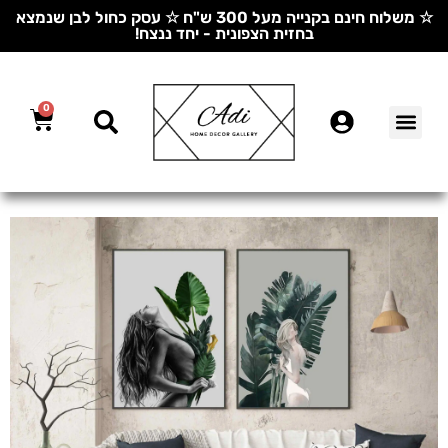
☆ משלוח חינם בקנייה מעל 300 ש"ח ☆ עסק כחול לבן שנמצא
בחזית הצפונית - יחד ננצח!
0