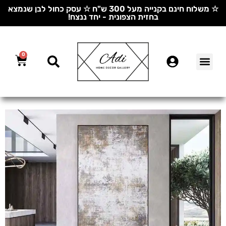
☆ משלוח חינם בקנייה מעל 300 ש"ח ☆ עסק כחול לבן שנמצא
בחזית הצפונית - יחד ננצח!
0