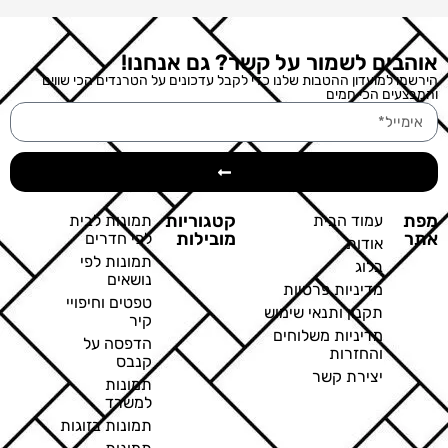
אוהבים לשמור על קשר? גם אנחנו!
הירשמו למועדון ההטבות שלנו כדי לקבל עדכונים על הטרנדים הכי שווים
והמבצעים הכי חמים
מפת
קטגוריות
עמוד הבית
תמונות לבית
אתר
מובילות
לפי חדרים
אודות
תמונות לפי
בלוג
נושאים
מדיניות פרטיות
טפטים וחיפויי
תקנון ותנאי שימוש
קיר
מדיניות משלוחים
הדפסה על
והחזרות
קנבס
יצירת קשר
תמונות
למשרד
תמונות בזוגות