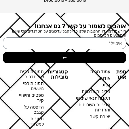
1,400.00
₪
–
350.00
₪
אוהבים לשמור על קשר? גם אנחנו!
הירשמו למועדון ההטבות שלנו כדי לקבל עדכונים על הטרנדים הכי שווים
והמבצעים הכי חמים
מפת
קטגוריות
עמוד הבית
תמונות לבית
אתר
מובילות
לפי חדרים
אודות
תמונות לפי
בלוג
נושאים
מדיניות פרטיות
טפטים וחיפויי
תקנון ותנאי שימוש
קיר
מדיניות משלוחים
הדפסה על
והחזרות
קנבס
יצירת קשר
תמונות
למשרד