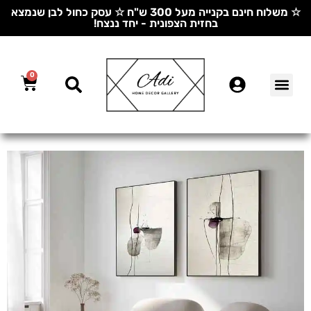
☆ משלוח חינם בקנייה מעל 300 ש"ח ☆ עסק כחול לבן שנמצא
בחזית הצפונית - יחד ננצח!
0