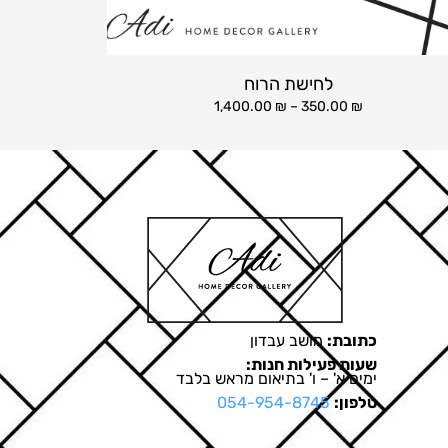
לחישת הרוח
1,400.00
₪
–
350.00
₪
כתובת:
מושב עבדון
שעות פעילות חנות:
ימים א' – ו' בתיאום מראש בלבד
טלפון:
054-954-8745