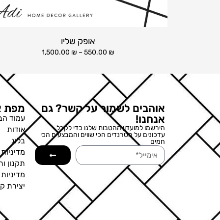
אופק שליו
1,500.00
₪
–
550.00
₪
אוהבים לשמור על קשר? גם
מפת א
אנחנו!
עמוד הב
הירשמו למועדון ההטבות שלנו כדי לקבל
אודות
עדכונים על הטרנדים הכי שווים והמבצעים הכי
בלוג
חמים
מדיניות 
תקנון ות
מדיניות
יצירת ק