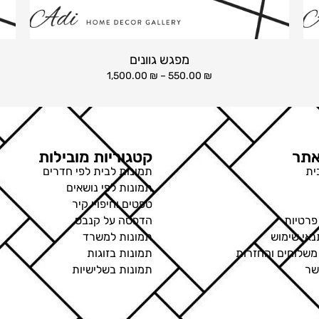
מפגש גוונים
1,500.00
₪
–
550.00
₪
תר
קטגוריות מובילות
ית
תמונות לבית לפי חדרים
תמונות לפי נושאים
טפטים וחיפויי קיר
פרטיות
הדפסה על קנבס
נאי שימוש
תמונות למשרד
 משלוחים והחזרות
תמונות בזוגות
שר
תמונות בשלישיות