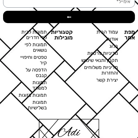
מפת
קטגוריות
עמוד הבית
תמונות לבית
אתר
מובילות
לפי חדרים
אודות
תמונות לפי
בלוג
נושאים
מדיניות פרטיות
טפטים וחיפויי
תקנון ותנאי שימוש
קיר
מדיניות משלוחים
הדפסה על
והחזרות
קנבס
יצירת קשר
תמונות
למשרד
תמונות בזוגות
תמונות
בשלישיות