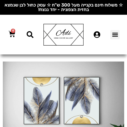
☆ משלוח חינם בקנייה מעל 300 ש"ח ☆ עסק כחול לבן שנמצא
בחזית הצפונית - יחד ננצח!
0