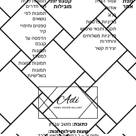
מפת
קטגוריות
עמוד הבית
תמונות לבית
אתר
מובילות
לפי חדרים
אודות
תמונות לפי
בלוג
נושאים
מדיניות פרטיות
טפטים וחיפויי
תקנון ותנאי שימוש
קיר
מדיניות משלוחים
הדפסה על
והחזרות
קנבס
יצירת קשר
תמונות
למשרד
תמונות בזוגות
תמונות
בשלישיות
כתובת:
מושב עבדון
שעות פעילות חנות:
ימים א' – ו' בתיאום מראש בלבד