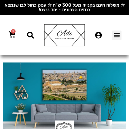
☆ משלוח חינם בקנייה מעל 300 ש"ח ☆ עסק כחול לבן שנמצא
בחזית הצפונית - יחד ננצח!
0