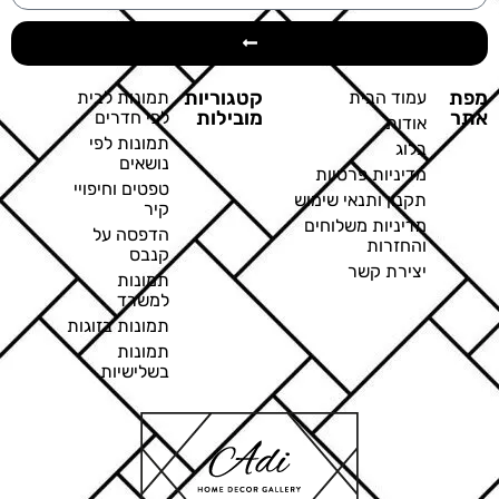
מפת
קטגוריות
עמוד הבית
תמונות לבית
אתר
מובילות
לפי חדרים
אודות
תמונות לפי
בלוג
נושאים
מדיניות פרטיות
טפטים וחיפויי
תקנון ותנאי שימוש
קיר
מדיניות משלוחים
הדפסה על
והחזרות
קנבס
יצירת קשר
תמונות
למשרד
תמונות בזוגות
תמונות
בשלישיות