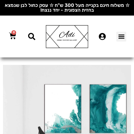
☆ משלוח חינם בקנייה מעל 300 ש"ח ☆ עסק כחול לבן שנמצא
בחזית הצפונית - יחד ננצח!
0