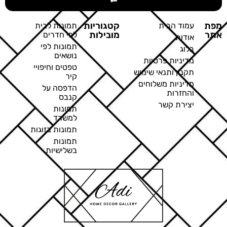
מפת
קטגוריות
עמוד הבית
תמונות לבית
אתר
מובילות
לפי חדרים
אודות
תמונות לפי
בלוג
נושאים
מדיניות פרטיות
טפטים וחיפויי
תקנון ותנאי שימוש
קיר
מדיניות משלוחים
הדפסה על
והחזרות
קנבס
יצירת קשר
תמונות
למשרד
תמונות בזוגות
תמונות
בשלישיות