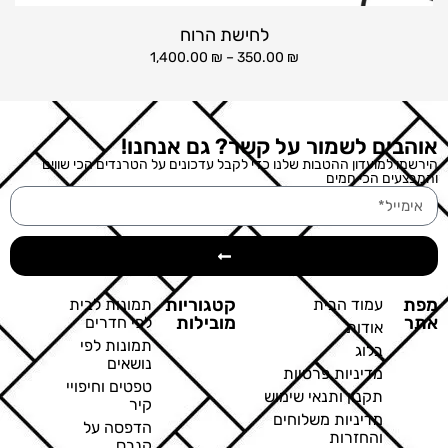
לחישת הרוח
1,400.00
₪
–
350.00
₪
אוהבים לשמור על קשר? גם אנחנו!
הירשמו למועדון ההטבות שלנו כדי לקבל עדכונים על הטרנדים הכי שווים
והמבצעים הכי חמים
מפת
קטגוריות
עמוד הבית
תמונות לבית
אתר
מובילות
לפי חדרים
אודות
תמונות לפי
בלוג
נושאים
מדיניות פרטיות
טפטים וחיפויי
תקנון ותנאי שימוש
קיר
מדיניות משלוחים
הדפסה על
והחזרות
קנבס