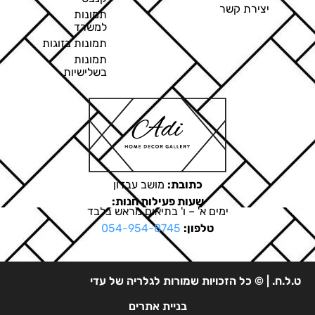
יצירת קשר
תמונות
למשרד
תמונות בזוגות
תמונות
בשלישיות
כתובת:
מושב עבדון
שעות פעילות חנות:
ימים א' – ו' בתיאום מראש בלבד
טלפון:
054-954-8745
ט.ל.ח. | © כל הזכויות שמורות לגלריה של עדי
בניית אתרים