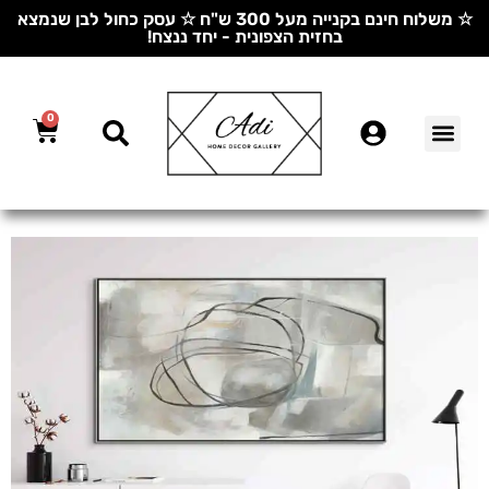
☆ משלוח חינם בקנייה מעל 300 ש"ח ☆ עסק כחול לבן שנמצא
בחזית הצפונית - יחד ננצח!
0