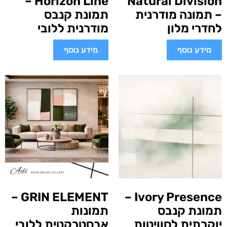
Horizon Line –
Natural Division
– תמונה מודרנית
תמונת קנבס
לחדרי מלון
מודרנית ללובי
מידע נוסף
מידע נוסף
GRIN ELEMENT –
Ivory Presence –
תמונת קנבס
תמונות
יוקרתית לסוויטות
אבסטרקטית ללובי