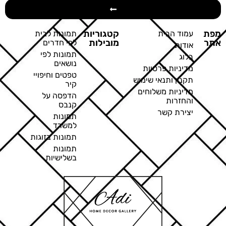
מפת
קטגוריות
עמוד הבית
תמונות לבית
אתר
מובילות
לפי חדרים
אודות
תמונות לפי
בלוג
נושאים
מדיניות פרטיות
טפטים וחיפויי
תקנון ותנאי שימוש
קיר
מדיניות משלוחים
הדפסה על
והחזרות
קנבס
יצירת קשר
תמונות
למשרד
תמונות בזוגות
תמונות
בשלישיות