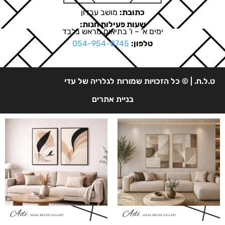
כתובת:
מושב עבדון
שעות פעילות חנות:
ימים א' – ו' בתיאום מראש בלבד
טלפון:
054-954-8745
ט.ל.ח. | © כל הזכויות שמורות לגלריה של עדי
בניית אתרים