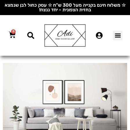
☆ משלוח חינם בקנייה מעל 300 ש"ח ☆ עסק כחול לבן שנמצא
בחזית הצפונית - יחד ננצח!
0