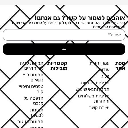
אוהבים לשמור על קשר? גם אנחנו!
הירשמו למועדון ההטבות שלנו כדי לקבל עדכונים על הטרנדים הכי שווים
והמבצעים הכי חמים
מפת
קטגוריות
עמוד הבית
תמונות לבית
אתר
מובילות
לפי חדרים
אודות
תמונות לפי
בלוג
נושאים
מדיניות פרטיות
טפטים וחיפויי
תקנון ותנאי שימוש
קיר
מדיניות משלוחים
הדפסה על
והחזרות
קנבס
יצירת קשר
תמונות
למשרד
תמונות בזוגות