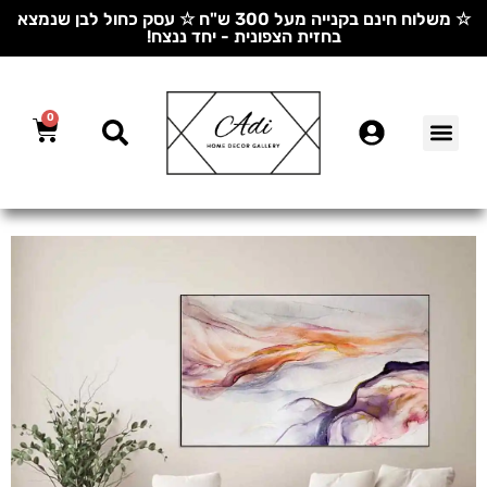
☆ משלוח חינם בקנייה מעל 300 ש"ח ☆ עסק כחול לבן שנמצא
בחזית הצפונית - יחד ננצח!
0