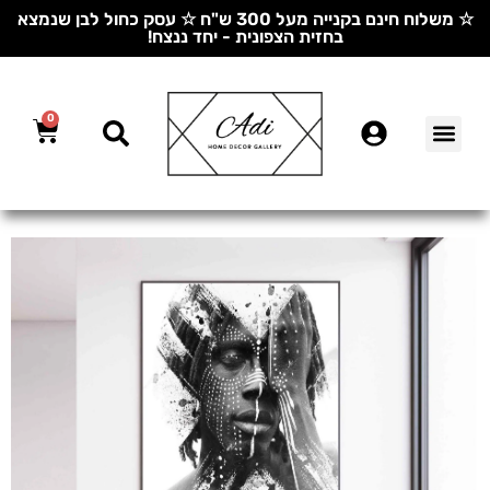
☆ משלוח חינם בקנייה מעל 300 ש"ח ☆ עסק כחול לבן שנמצא
בחזית הצפונית - יחד ננצח!
0