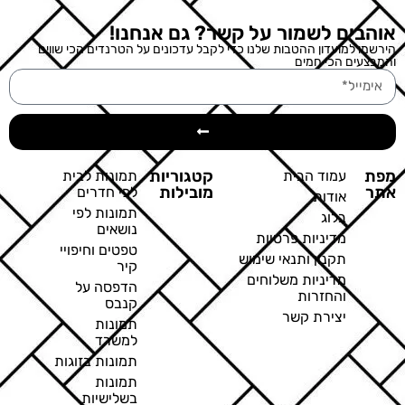
אוהבים לשמור על קשר? גם אנחנו!
הירשמו למועדון ההטבות שלנו כדי לקבל עדכונים על הטרנדים הכי שווים
והמבצעים הכי חמים
מפת
קטגוריות
עמוד הבית
תמונות לבית
אתר
מובילות
לפי חדרים
אודות
תמונות לפי
בלוג
נושאים
מדיניות פרטיות
טפטים וחיפויי
תקנון ותנאי שימוש
קיר
מדיניות משלוחים
הדפסה על
והחזרות
קנבס
יצירת קשר
תמונות
למשרד
תמונות בזוגות
תמונות
בשלישיות