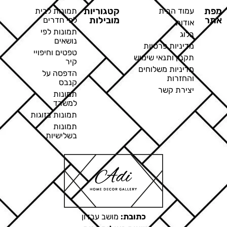
מפת
קטגוריות
עמוד הבית
תמונות לבית
אתר
מובילות
לפי חדרים
אודות
תמונות לפי
בלוג
נושאים
מדיניות פרטיות
טפטים וחיפויי
תקנון ותנאי שימוש
קיר
מדיניות משלוחים
הדפסה על
והחזרות
קנבס
יצירת קשר
תמונות
למשרד
תמונות בזוגות
תמונות
בשלישיות
כתובת:
מושב עבדון