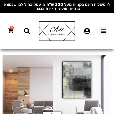
☆ משלוח חינם בקנייה מעל 300 ש"ח ☆ עסק כחול לבן שנמצא
בחזית הצפונית - יחד ננצח!
0