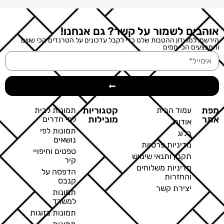
אוהבים לשמור על קשר? גם אנחנו!
הירשמו למועדון ההטבות שלנו כדי לקבל עדכונים על הטרנדים הכי שווים
והמבצעים הכי חמים
מפת
קטגוריות
עמוד הבית
תמונות לבית
אתר
מובילות
לפי חדרים
אודות
תמונות לפי
בלוג
נושאים
מדיניות פרטיות
טפטים וחיפויי
תקנון ותנאי שימוש
קיר
מדיניות משלוחים
הדפסה על
והחזרות
קנבס
יצירת קשר
תמונות
למשרד
תמונות בזוגות