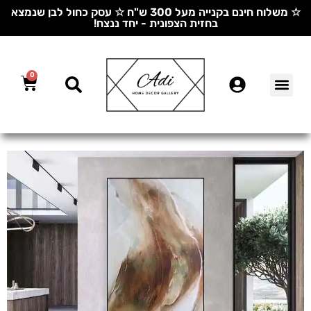
☆ משלוח חינם בקנייה מעל 300 ש"ח ☆ עסק כחול לבן שנמצא
בחזית הצפונית - יחד ננצח!
0