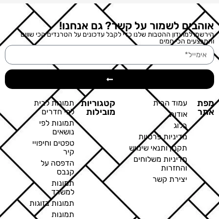
אוהבים לשמור על קשר? גם אנחנו!
הירשמו למועדון ההטבות שלנו כדי לקבל עדכונים על הטרנדים הכי שווים
והמבצעים הכי חמים
מפת
קטגוריות
עמוד הבית
תמונות לבית
אתר
מובילות
לפי חדרים
אודות
תמונות לפי
בלוג
נושאים
מדיניות פרטיות
טפטים וחיפויי
תקנון ותנאי שימוש
קיר
מדיניות משלוחים
הדפסה על
והחזרות
קנבס
יצירת קשר
תמונות
למשרד
תמונות בזוגות
תמונות