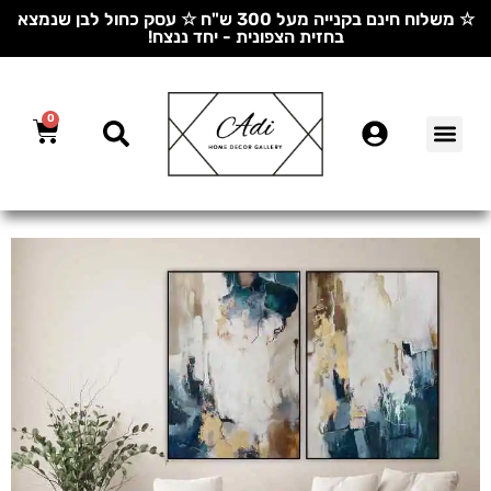
☆ משלוח חינם בקנייה מעל 300 ש"ח ☆ עסק כחול לבן שנמצא
בחזית הצפונית - יחד ננצח!
0