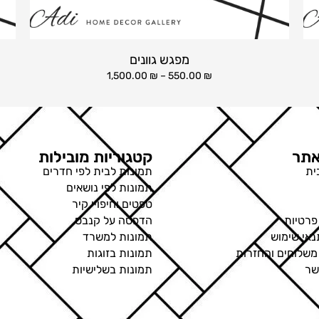
מפגש גוונים
1,500.00
₪
–
550.00
₪
תר
קטגוריות מובילות
ית
תמונות לבית לפי חדרים
תמונות לפי נושאים
טפטים וחיפויי קיר
פרטיות
הדפסה על קנבס
נאי שימוש
תמונות למשרד
 משלוחים והחזרות
תמונות בזוגות
שר
תמונות בשלישיות