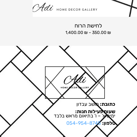
לחישת הרוח
1,400.00
₪
–
350.00
₪
כתובת:
מושב עבדון
שעות פעילות חנות:
ימים א' – ו' בתיאום מראש בלבד
טלפון:
054-954-8745