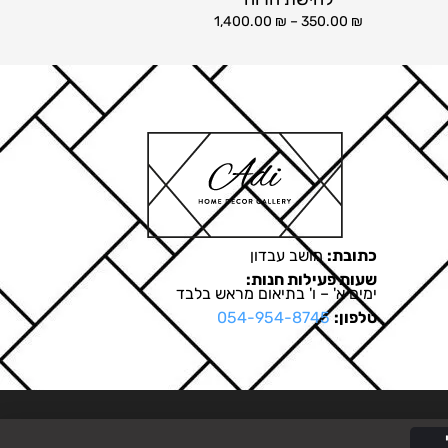
1,400.00
₪
–
350.00
₪
כתובת:
מושב עבדון
שעות פעילות חנות:
ימים א' – ו' בתיאום מראש בלבד
טלפון:
054-954-8745
בניית אתרים