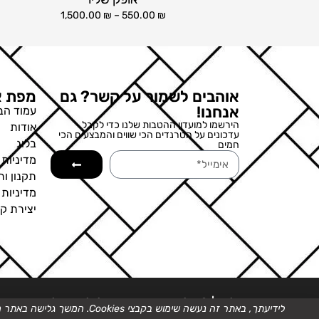
1,500.00
₪
–
550.00
₪
אוהבים לשמור על קשר? גם
מפת א
אנחנו!
עמוד הב
הירשמו למועדון ההטבות שלנו כדי לקבל
אודות
עדכונים על הטרנדים הכי שווים והמבצעים הכי
בלוג
חמים
מדיניות 
תקנון ות
מדיניות
יצירת ק
ט.ל.ח. | © כל הזכויות שמורות לגלריה של עדי
לידיעתך, באתר זה נעשה שימוש בקבצי Cookies. המשך גלישה באתר מהווה הסכמה לשימוש זה, למידע נוסף ניתן לעיין ב