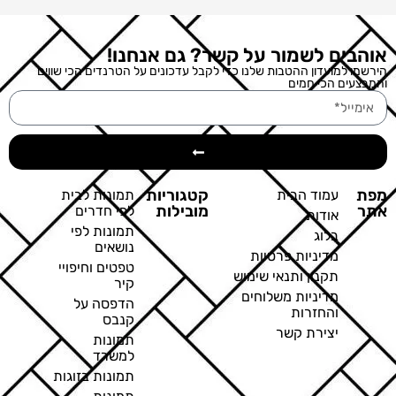
אוהבים לשמור על קשר? גם אנחנו!
הירשמו למועדון ההטבות שלנו כדי לקבל עדכונים על הטרנדים הכי שווים
והמבצעים הכי חמים
מפת
קטגוריות
עמוד הבית
תמונות לבית
אתר
מובילות
לפי חדרים
אודות
תמונות לפי
בלוג
נושאים
מדיניות פרטיות
טפטים וחיפויי
תקנון ותנאי שימוש
קיר
מדיניות משלוחים
הדפסה על
והחזרות
קנבס
יצירת קשר
תמונות
למשרד
תמונות בזוגות