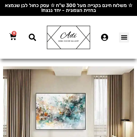
☆ משלוח חינם בקנייה מעל 300 ש"ח ☆ עסק כחול לבן שנמצא
בחזית הצפונית - יחד ננצח!
0