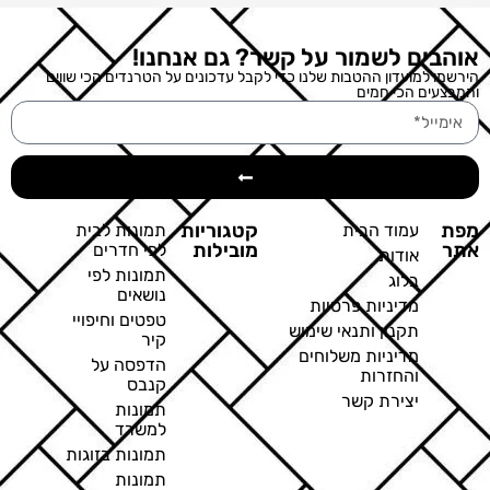
אוהבים לשמור על קשר? גם אנחנו!
הירשמו למועדון ההטבות שלנו כדי לקבל עדכונים על הטרנדים הכי שווים
והמבצעים הכי חמים
מפת
קטגוריות
עמוד הבית
תמונות לבית
אתר
מובילות
לפי חדרים
אודות
תמונות לפי
בלוג
נושאים
מדיניות פרטיות
טפטים וחיפויי
תקנון ותנאי שימוש
קיר
מדיניות משלוחים
הדפסה על
והחזרות
קנבס
יצירת קשר
תמונות
למשרד
תמונות בזוגות
תמונות