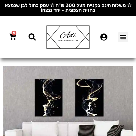
☆ משלוח חינם בקנייה מעל 300 ש"ח ☆ עסק כחול לבן שנמצא
בחזית הצפונית - יחד ננצח!
0