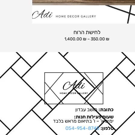
לחישת הרוח
1,400.00
₪
–
350.00
₪
כתובת:
מושב עבדון
שעות פעילות חנות:
ימים א' – ו' בתיאום מראש בלבד
טלפון:
054-954-8745