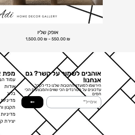
אופק שליו
1,500.00
₪
–
550.00
₪
אוהבים לשמור על קשר? גם
מפת א
אנחנו!
עמוד הב
הירשמו למועדון ההטבות שלנו כדי לקבל
אודות
עדכונים על הטרנדים הכי שווים והמבצעים הכי
בלוג
חמים
מדיניות 
תקנון ות
מדיניות
יצירת ק