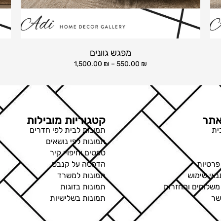
מפגש גוונים
1,500.00
₪
–
550.00
₪
תר
קטגוריות מובילות
ית
תמונות לבית לפי חדרים
תמונות לפי נושאים
טפטים וחיפויי קיר
פרטיות
הדפסה על קנבס
נאי שימוש
תמונות למשרד
 משלוחים והחזרות
תמונות בזוגות
שר
תמונות בשלישיות