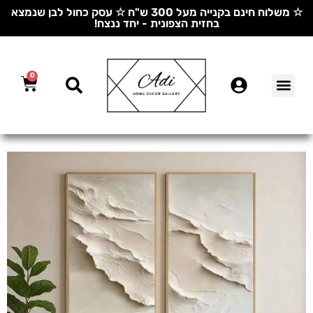
☆ משלוח חינם בקנייה מעל 300 ש"ח ☆ עסק כחול לבן שנמצא
בחזית הצפונית - יחד ננצח!
0