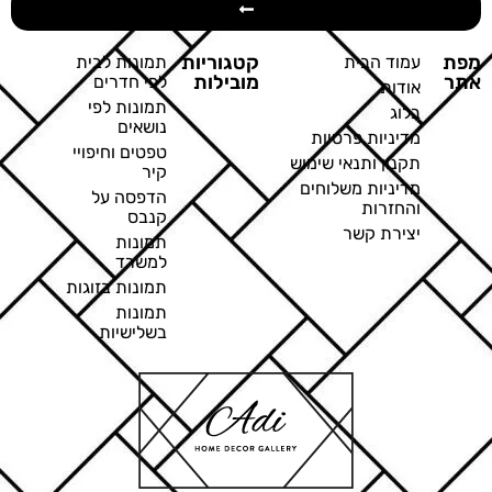
מפת
קטגוריות
עמוד הבית
תמונות לבית
אתר
מובילות
לפי חדרים
אודות
תמונות לפי
בלוג
נושאים
מדיניות פרטיות
טפטים וחיפויי
תקנון ותנאי שימוש
קיר
מדיניות משלוחים
הדפסה על
והחזרות
קנבס
יצירת קשר
תמונות
למשרד
תמונות בזוגות
תמונות
בשלישיות