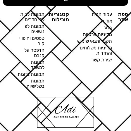
מפת
קטגוריות
עמוד הבית
תמונות לבית
אתר
מובילות
לפי חדרים
אודות
תמונות לפי
בלוג
נושאים
מדיניות פרטיות
טפטים וחיפויי
תקנון ותנאי שימוש
קיר
מדיניות משלוחים
הדפסה על
והחזרות
קנבס
יצירת קשר
תמונות
למשרד
תמונות בזוגות
תמונות
בשלישיות