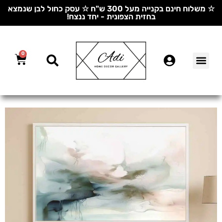
☆ משלוח חינם בקנייה מעל 300 ש"ח ☆ עסק כחול לבן שנמצא
בחזית הצפונית - יחד ננצח!
0