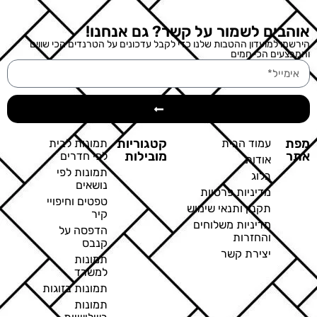
אוהבים לשמור על קשר? גם אנחנו!
הירשמו למועדון ההטבות שלנו כדי לקבל עדכונים על הטרנדים הכי שווים
והמבצעים הכי חמים
מפת
קטגוריות
עמוד הבית
תמונות לבית
אתר
מובילות
לפי חדרים
אודות
תמונות לפי
בלוג
נושאים
מדיניות פרטיות
טפטים וחיפויי
תקנון ותנאי שימוש
קיר
מדיניות משלוחים
הדפסה על
והחזרות
קנבס
יצירת קשר
תמונות
למשרד
תמונות בזוגות
תמונות