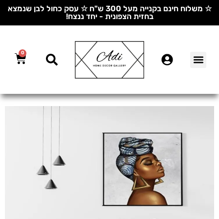
☆ משלוח חינם בקנייה מעל 300 ש"ח ☆ עסק כחול לבן שנמצא
בחזית הצפונית - יחד ננצח!
0