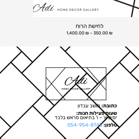
לחישת הרוח
1,400.00
₪
–
350.00
₪
כתובת:
מושב עבדון
שעות פעילות חנות:
ימים א' – ו' בתיאום מראש בלבד
טלפון:
054-954-8745