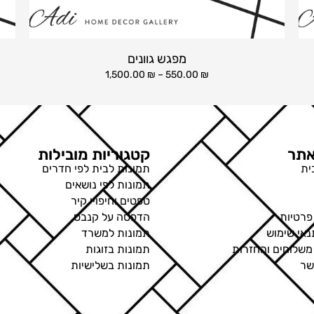
מפגש גוונים
1,500.00
₪
–
550.00
₪
תר
קטגוריות מובילות
ית
תמונות לבית לפי חדרים
תמונות לפי נושאים
טפטים וחיפויי קיר
פרטיות
הדפסה על קנבס
נאי שימוש
תמונות למשרד
 משלוחים והחזרות
תמונות בזוגות
שר
תמונות בשלישיות