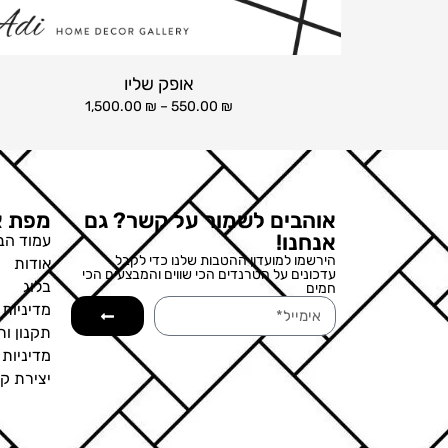
אופק שליו
1,500.00
₪
–
550.00
₪
אוהבים לשמור על קשר? גם
מפת א
אנחנו!
עמוד הב
הירשמו למועדון ההטבות שלנו כדי לקבל
אודות
עדכונים על הטרנדים הכי שווים והמבצעים הכי
בלוג
חמים
מדיניות 
תקנון ות
מדיניות
יצירת ק