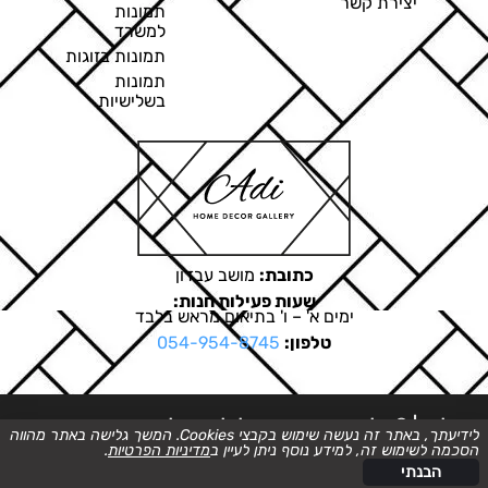
יצירת קשר
תמונות
למשרד
תמונות בזוגות
תמונות
בשלישיות
כתובת:
מושב עבדון
שעות פעילות חנות:
ימים א' – ו' בתיאום מראש בלבד
טלפון:
054-954-8745
ט.ל.ח. | © כל הזכויות שמורות לגלריה של עדי
לידיעתך, באתר זה נעשה שימוש בקבצי Cookies. המשך גלישה באתר מהווה
הסכמה לשימוש זה, למידע נוסף ניתן לעיין ב
מדיניות הפרטיות
.
בניית אתרים
הבנתי