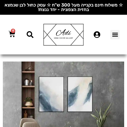
☆ משלוח חינם בקנייה מעל 300 ש"ח ☆ עסק כחול לבן שנמצא
בחזית הצפונית - יחד ננצח!
0