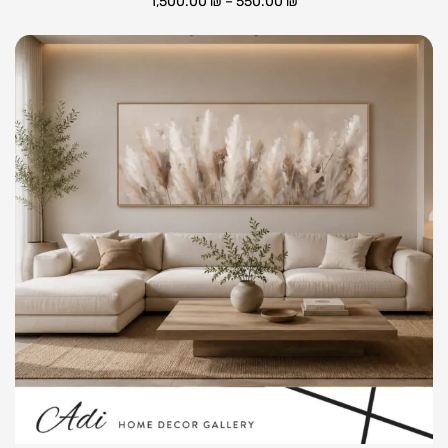
1,500.00
₪
–
550.00
₪