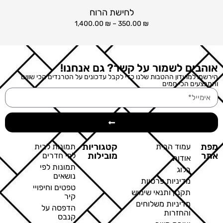
לחישת הרוח
1,400.00
₪
–
350.00
₪
אוהבים לשמור על קשר? גם אנחנו!
הירשמו למועדון ההטבות שלנו כדי לקבל עדכונים על הטרנדים הכי שווים
והמבצעים הכי חמים
מפת
קטגוריות
עמוד הבית
תמונות לבית
אתר
מובילות
לפי חדרים
אודות
תמונות לפי
בלוג
נושאים
מדיניות פרטיות
טפטים וחיפויי
תקנון ותנאי שימוש
קיר
מדיניות משלוחים
הדפסה על
והחזרות
קנבס