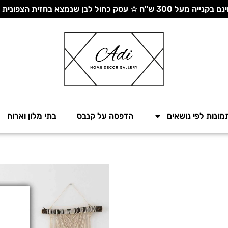
 עסק כחול לבן שנמצא בחזית הצפונית - יחד ננצח!
מונות לפי נושאים
הדפסה על קנבס
בתי מלון וארוח