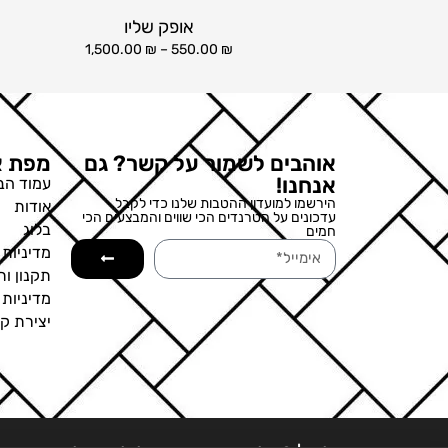
אופק שליו
1,500.00
₪
–
550.00
₪
אוהבים לשמור על קשר? גם
מפת א
אנחנו!
עמוד הב
הירשמו למועדון ההטבות שלנו כדי לקבל
אודות
עדכונים על הטרנדים הכי שווים והמבצעים הכי
בלוג
חמים
מדיניות 
תקנון ות
מדיניות
יצירת ק