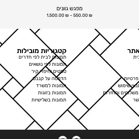
מפגש גוונים
1,500.00
₪
–
550.00
₪
תר
קטגוריות מובילות
ית
תמונות לבית לפי חדרים
תמונות לפי נושאים
טפטים וחיפויי קיר
פרטיות
הדפסה על קנבס
נאי שימוש
תמונות למשרד
 משלוחים והחזרות
תמונות בזוגות
שר
תמונות בשלישיות