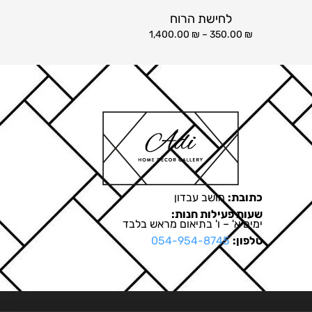
לחישת הרוח
1,400.00
₪
–
350.00
₪
כתובת:
מושב עבדון
שעות פעילות חנות:
ימים א' – ו' בתיאום מראש בלבד
טלפון:
054-954-8745