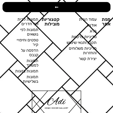
מפת
קטגוריות
עמוד הבית
תמונות לבית
אתר
מובילות
לפי חדרים
אודות
תמונות לפי
בלוג
נושאים
מדיניות פרטיות
טפטים וחיפויי
תקנון ותנאי שימוש
קיר
מדיניות משלוחים
הדפסה על
והחזרות
קנבס
יצירת קשר
תמונות
למשרד
תמונות בזוגות
תמונות
בשלישיות