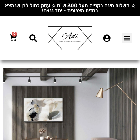
☆ משלוח חינם בקנייה מעל 300 ש"ח ☆ עסק כחול לבן שנמצא
בחזית הצפונית - יחד ננצח!
0