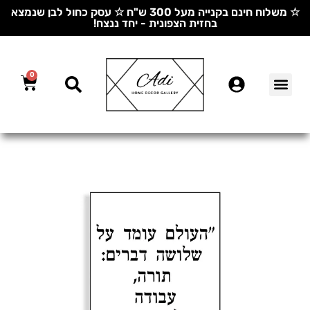
☆ משלוח חינם בקנייה מעל 300 ש"ח ☆ עסק כחול לבן שנמצא
בחזית הצפונית - יחד ננצח!
0