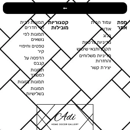
מפת
קטגוריות
עמוד הבית
תמונות לבית
אתר
מובילות
לפי חדרים
אודות
תמונות לפי
בלוג
נושאים
מדיניות פרטיות
טפטים וחיפויי
תקנון ותנאי שימוש
קיר
מדיניות משלוחים
הדפסה על
והחזרות
קנבס
יצירת קשר
תמונות
למשרד
תמונות בזוגות
תמונות
בשלישיות